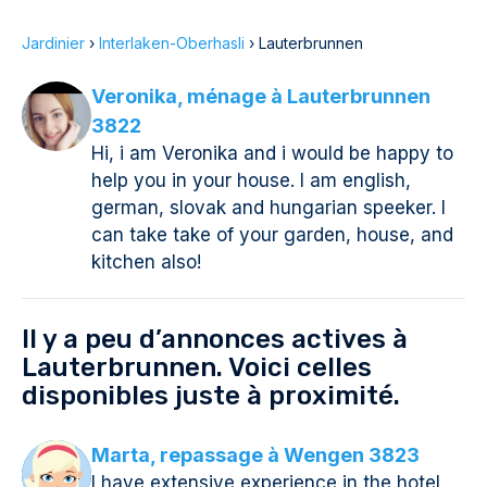
Jardinier
›
Interlaken-Oberhasli
›
Lauterbrunnen
Veronika, ménage à Lauterbrunnen
3822
Hi, i am Veronika and i would be happy to
help you in your house. I am english,
german, slovak and hungarian speeker. I
can take take of your garden, house, and
kitchen also!
Il y a peu d’annonces actives à
Lauterbrunnen. Voici celles
disponibles juste à proximité.
Marta, repassage à Wengen 3823
I have extensive experience in the hotel