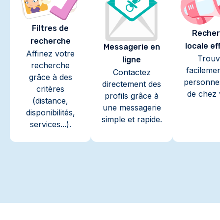
Filtres de
Recher
recherche
locale ef
Messagerie en
Affinez votre
Trouv
ligne
recherche
facileme
Contactez
grâce à des
personne
directement des
critères
de chez 
profils grâce à
(distance,
une messagerie
disponibilités,
simple et rapide.
services...).